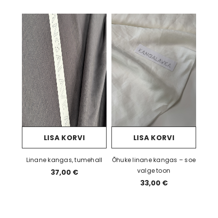
LISA KORVI
LISA KORVI
Linane kangas, tumehall
Õhuke linane kangas – soe
valge toon
37,00 €
33,00 €