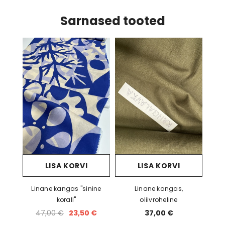
Sarnased tooted
LISA KORVI
LISA KORVI
Linane kangas "sinine
Linane kangas,
korall"
oliivroheline
47,00 €
23,50 €
37,00 €