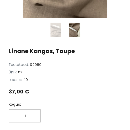
d
Luksuslik siidkangas, taft
Õhuke puuvilla
segukangas 
117,00 €
lillemotiiv
51,00 
Linane Kangas, Taupe
Tootekood:
02980
m
Ühik:
Laoseis:
10
37,00 €
Kogus: