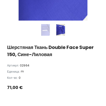
ракеш"
Жаккардовый шелк
Жаккардовый ше
цветы
97,00 €
67,90 €
107,00
Шерстяная Ткань Double Face Super
150, Сине-Лиловая
Артикул:
02964
m
Единица:
Кол-во:
0
71,00 €