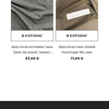
В КОРЗИНУ
В КОРЗИНУ
Шерстяная костюмная ткань
Шерстяная ткань double
"pied-de-poule", бежево-
face Super 150, хаки
черная
43,00 €
71,00 €